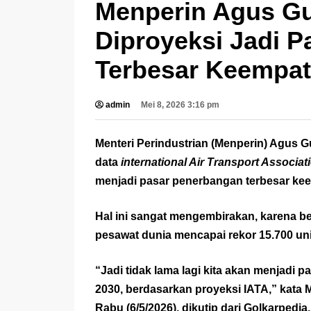
Menperin Agus G
Diproyeksi Jadi 
Terbesar Keempat
admin
Mei 8, 2026 3:16 pm
Menteri Perindustrian (Menperin) Agu
data
i
nternational Air Transport Associat
menjadi pasar penerbangan terbesar kee
Hal ini sangat mengembirakan, karena 
pesawat dunia mencapai rekor 15.700 uni
“Jadi tidak lama lagi kita akan menjadi 
2030, berdasarkan proyeksi IATA,” kata
Rabu (6/5/2026), dikutip dari
Golkarpedia
.