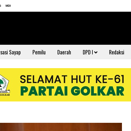
G
MDI
sasi Sayap
Pemilu
Daerah
DPD I
Redaksi