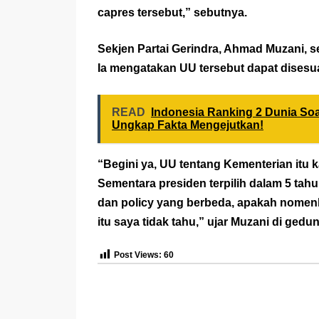
capres tersebut,” sebutnya.
Sekjen Partai Gerindra, Ahmad Muzani, s
Ia mengatakan UU tersebut dapat disesu
READ
Indonesia Ranking 2 Dunia Soa
Ungkap Fakta Mengejutkan!
“Begini ya, UU tentang Kementerian itu ka
Sementara presiden terpilih dalam 5 ta
dan policy yang berbeda, apakah nomenk
itu saya tidak tahu,” ujar Muzani di gedu
Post Views:
60