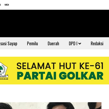
G
MDI
sasi Sayap
Pemilu
Daerah
DPD I
Redaksi