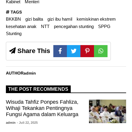
Kabinet
Menteri
TAGS
BKKBN
gizi balita
gizi ibu hamil
kemiskinan ekstrem
kesehatan anak
NTT
pencegahan stunting
SPPG
Stunting
Share This
AUTHOR
admin
THE POST RECOMMENDS
Wisuda Tahfiz Ponpes Fahliza,
Wihaji Tekankan Pentingnya
Fungsi Agama dalam Keluarga
admin
- Juli 22, 2025