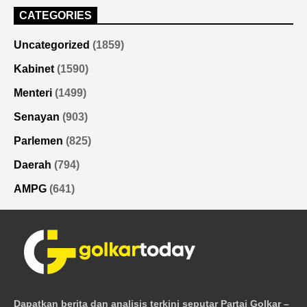
CATEGORIES
Uncategorized
(1859)
Kabinet
(1590)
Menteri
(1499)
Senayan
(903)
Parlemen
(825)
Daerah
(794)
AMPG
(641)
Dapatkan berita dan analisis terkini seputar Partai Golkar –