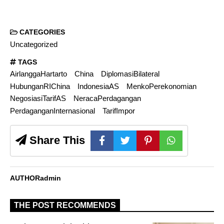
CATEGORIES
Uncategorized
TAGS
AirlanggaHartarto
China
DiplomasiBilateral
HubunganRIChina
IndonesiaAS
MenkoPerekonomian
NegosiasiTarifAS
NeracaPerdagangan
PerdaganganInternasional
TarifImpor
Share This
AUTHOR
admin
THE POST RECOMMENDS