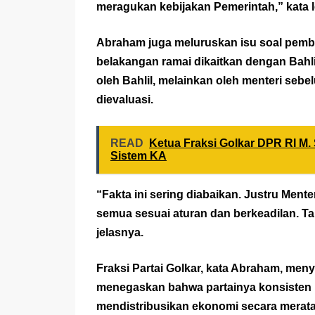
meragukan kebijakan Pemerintah,” kata leg
Abraham juga meluruskan isu soal pembe
belakangan ramai dikaitkan dengan Bahli
oleh Bahlil, melainkan oleh menteri sebe
dievaluasi.
READ
Ketua Fraksi Golkar DPR RI M
Sistem KA
“Fakta ini sering diabaikan. Justru Ment
semua sesuai aturan dan berkeadilan. Tap
jelasnya.
Fraksi Partai Golkar, kata Abraham, men
menegaskan bahwa partainya konsisten
mendistribusikan ekonomi secara merat