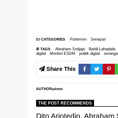
Parlemen
Senayan
CATEGORIES
Abraham Sridjaja
Bahlil Lahadalia
TAGS
digital
Menteri ESDM
politik digital
seranga
Share This
AUTHOR
admin
THE POST RECOMMENDS
Dito Ariotedjo, Abraham 