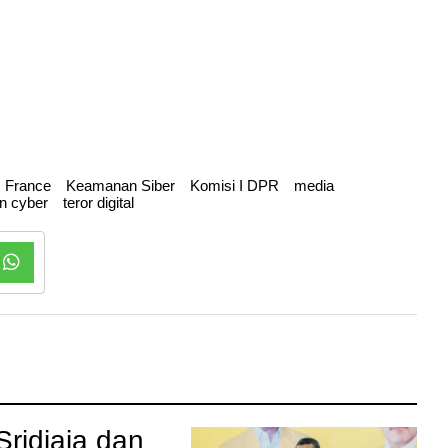
France
Keamanan Siber
Komisi I DPR
media
n cyber
teror digital
Sridjaja dan