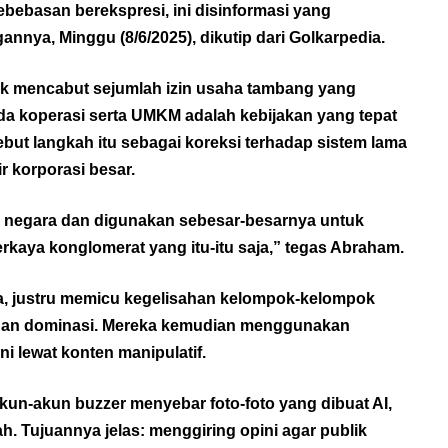
ebebasan berekspresi, ini disinformasi yang
annya, Minggu (8/6/2025), dikutip dari
Golkarpedia
.
uk mencabut sejumlah izin usaha tambang yang
 koperasi serta UMKM adalah kebijakan yang tepat
ebut langkah itu sebagai koreksi terhadap sistem lama
r korporasi besar.
 negara dan digunakan sebesar-besarnya untuk
aya konglomerat yang itu-itu saja,” tegas Abraham.
a, justru memicu kegelisahan kelompok-kelompok
 dan dominasi. Mereka kemudian menggunakan
 lewat konten manipulatif.
akun-akun buzzer menyebar foto-foto yang dibuat AI,
nah. Tujuannya jelas: menggiring opini agar publik