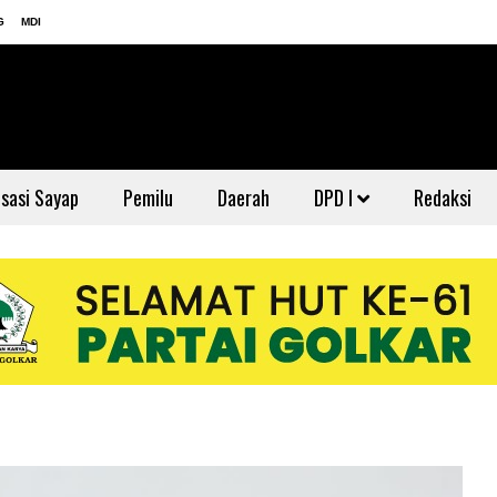
G
MDI
sasi Sayap
Pemilu
Daerah
DPD I
Redaksi