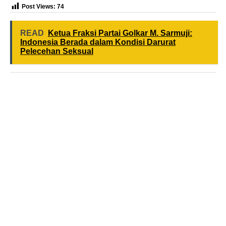
Post Views:
74
READ
Ketua Fraksi Partai Golkar M. Sarmuji:
Indonesia Berada dalam Kondisi Darurat
Pelecehan Seksual