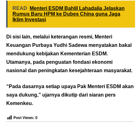
READ
Menteri ESDM Bahlil Lahadalia Jelaskan
Rumus Baru HPM ke Dubes China guna Jaga
Iklim Investasi
Di sisi lain, melalui keterangan resmi, Menteri
Keuangan Purbaya Yudhi Sadewa menyatakan bakal
mendukung kebijakan Kementerian ESDM.
Utamanya, pada penguatan fondasi ekonomi
nasional dan peningkatan kesejahteraan masyarakat.
“Pada dasarnya setiap upaya Pak Menteri ESDM akan
saya dukung,” ujarnya dikutip dari siaran pers
Kemenkeu.
Post Views:
0