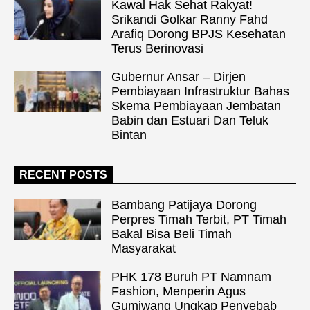
Kawal Hak Sehat Rakyat!
Srikandi Golkar Ranny Fahd
Arafiq Dorong BPJS Kesehatan
Terus Berinovasi
Gubernur Ansar – Dirjen
Pembiayaan Infrastruktur Bahas
Skema Pembiayaan Jembatan
Babin dan Estuari Dan Teluk
Bintan
RECENT POSTS
Bambang Patijaya Dorong
Perpres Timah Terbit, PT Timah
Bakal Bisa Beli Timah
Masyarakat
PHK 178 Buruh PT Namnam
Fashion, Menperin Agus
Gumiwang Ungkap Penyebab