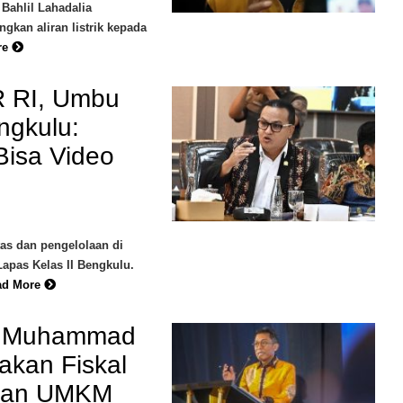
Bahlil Lahadalia
kan aliran listrik kepada
re
R RI, Umbu
ngkulu:
Bisa Video
itas dan pengelolaan di
apas Kelas II Bengkulu.
ad More
RI Muhammad
akan Fiskal
atan UMKM