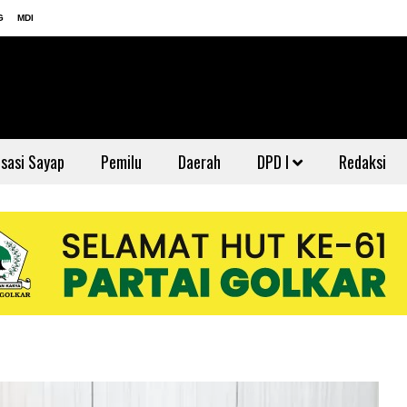
G
MDI
sasi Sayap
Pemilu
Daerah
DPD I
Redaksi