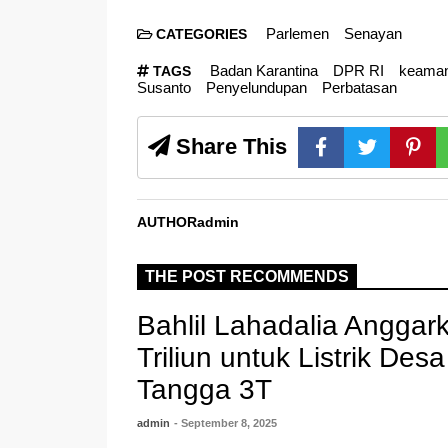
Parlemen
Senayan
CATEGORIES
Badan Karantina
DPR RI
keaman
TAGS
Susanto
Penyelundupan
Perbatasan
Share This
AUTHOR
admin
THE POST RECOMMENDS
Bahlil Lahadalia Anggar
Triliun untuk Listrik De
Tangga 3T
admin
- September 8, 2025