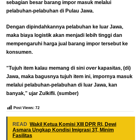
sebagian besar barang impor masuk melalui
pelabuhan-pelabuhan di Pulau Jawa.
Dengan dipindahkannya pelabuhan ke luar Jawa,
maka biaya logistik akan menjadi lebih tinggi dan
mempengaruhi harga jual barang impor tersebut ke
konsumen.
“Tujuh item kalau memang di sini
over
kapasitas, (di)
Jawa, maka bagusnya tujuh item ini, impornya masuk
melalui pelabuhan-pelabuhan di luar Jawa, kan
banyak,” ujar Zulkifli. (
sumber
)
Post Views:
72
READ
Wakil Ketua Komisi XIII DPR RI, Dewi
Asmara Ungkap Kondisi Imigrasi 3T, Minim
Fasilitas