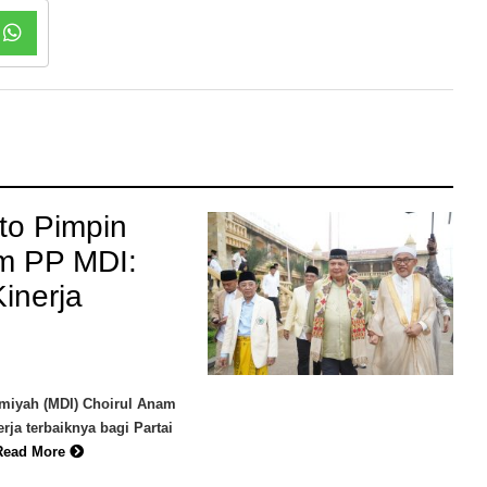
to Pimpin
um PP MDI:
inerja
miyah (MDI) Choirul Anam
rja terbaiknya bagi Partai
Read More