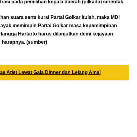
rasi pada pemilihan kepala daerah (pilkada) serentak.
han suara serta kursi Partai Golkar itulah, maka MDI
t layak memimpin Partai Golkar masa kepemimpinan
langga Hartarto harus dilanjutkan demi kejayaan
 harapnya. (
sumber
)
tas Atlet Lewat Gala Dinner dan Lelang Amal