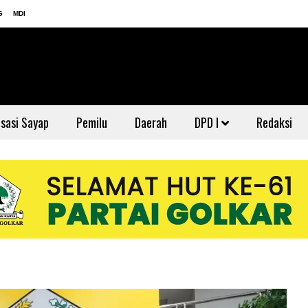
G
MDI
sasi Sayap
Pemilu
Daerah
DPD I
Redaksi