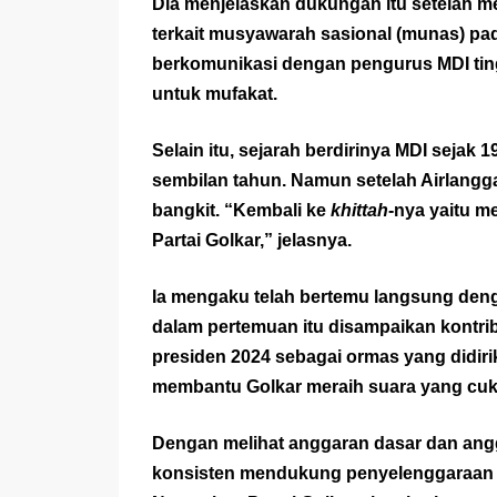
Dia menjelaskan dukungan itu setelah men
terkait musyawarah sasional (munas) pad
berkomunikasi dengan pengurus MDI t
untuk mufakat.
Selain itu, sejarah berdirinya MDI seja
sembilan tahun. Namun setelah Airlangg
bangkit. “Kembali ke
khittah
-nya yaitu 
Partai Golkar,” jelasnya.
Ia mengaku telah bertemu langsung deng
dalam pertemuan itu disampaikan kontribu
presiden 2024 sebagai ormas yang didir
membantu Golkar meraih suara yang cukup 
Dengan melihat anggaran dasar dan angg
konsisten mendukung penyelenggaraan 