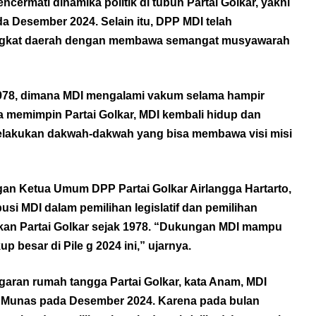
cermati dinamika politik di tubuh Partai Golkar, yakni
a Desember 2024. Selain itu, DPP MDI telah
ingkat daerah dengan membawa semangat musyawarah
k 1978, dimana MDI mengalami vakum selama hampir
a memimpin Partai Golkar, MDI kembali hidup dan
melakukan dakwah-dakwah yang bisa membawa visi misi
an Ketua Umum DPP Partai Golkar Airlangga Hartarto,
si MDI dalam pemilihan legislatif dan pemilihan
ikan Partai Golkar sejak 1978. “Dukungan MDI mampu
besar di Pile g 2024 ini,” ujarnya.
aran rumah tangga Partai Golkar, kata Anam, MDI
Munas pada Desember 2024. Karena pada bulan