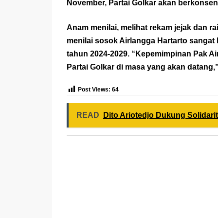
November, Partai Golkar akan berkonsent
Anam menilai, melihat rekam jejak dan rai
menilai sosok Airlangga Hartarto sanga
tahun 2024-2029. “Kepemimpinan Pak Air
Partai Golkar di masa yang akan datang,”
Post Views:
64
READ
Dito Ariotedjo Dukung Solidari