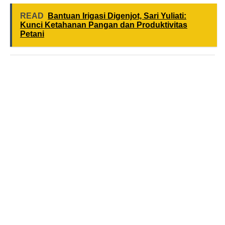
READ
Bantuan Irigasi Digenjot, Sari Yuliati:
Kunci Ketahanan Pangan dan Produktivitas
Petani