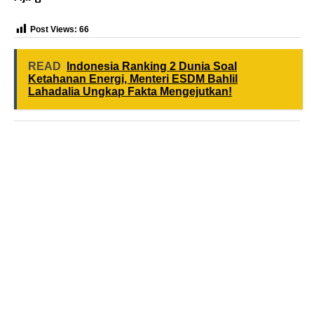
Post Views:
66
READ
Indonesia Ranking 2 Dunia Soal
Ketahanan Energi, Menteri ESDM Bahlil
Lahadalia Ungkap Fakta Mengejutkan!