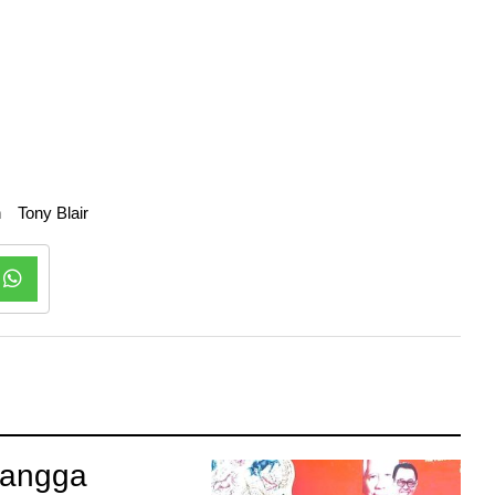
n
Tony Blair
langga