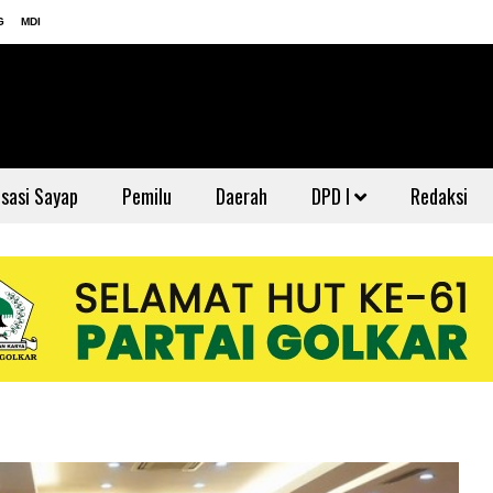
G
MDI
sasi Sayap
Pemilu
Daerah
DPD I
Redaksi