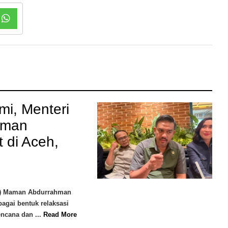
i, Menteri
hman
 di Aceh,
M) Maman Abdurrahman
gai bentuk relaksasi
ncana dan ...
Read More