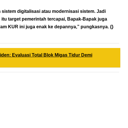
istem digitalisasi atau modernisasi sistem. Jadi
 itu target pemerintah tercapai, Bapak-Bapak juga
ram KUR ini juga enak ke depannya,” pungkasnya. {}
siden: Evaluasi Total Blok Migas Tidur Demi