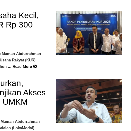
aha Kecil,
R Rp 300
M) Maman Abdurrahman
 Usaha Rakyat (KUR),
iun ...
Read More
urkan,
jikan Akses
gi UMKM
M) Maman Abdurrahman
dalan (LokaModal)