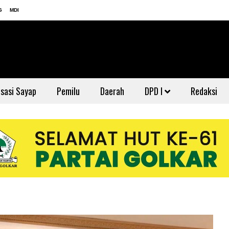
G
MDI
sasi Sayap
Pemilu
Daerah
DPD I
Redaksi