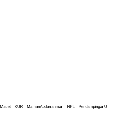
tMacet
KUR
MamanAbdurrahman
NPL
PendampinganU