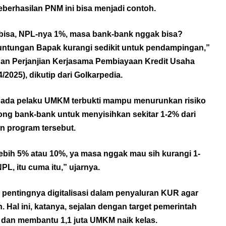
berhasilan PNM ini bisa menjadi contoh.
 bisa, NPL-nya 1%, masa bank-bank nggak bisa?
untungan Bapak kurangi sedikit untuk pendampingan,”
n Perjanjian Kerjasama Pembiayaan Kredit Usaha
/2025), dikutip dari
Golkarpedia
.
da pelaku UMKM terbukti mampu menurunkan risiko
rong bank-bank untuk menyisihkan sekitar 1-2% dari
 program tersebut.
ebih 5% atau 10%, ya masa nggak mau sih kurangi 1-
, itu cuma itu,” ujarnya.
pentingnya digitalisasi dalam penyaluran KUR agar
. Hal ini, katanya, sejalan dengan target pemerintah
 dan membantu 1,1 juta UMKM naik kelas.