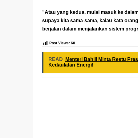
“Atau yang kedua, mulai masuk ke dalam s
supaya kita sama-sama, kalau kata orang
berjalan dalam menjalankan sistem prog
Post Views:
60
READ
Menteri Bahlil Minta Restu Pre
Kedaulatan Energi!