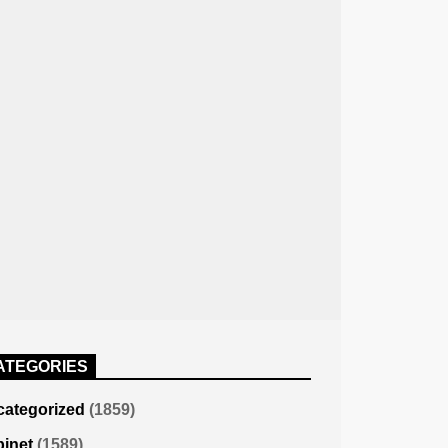
ATEGORIES
ategorized
(1859)
inet
(1589)