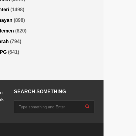
teri
(1498)
nayan
(898)
rlemen
(820)
erah
(794)
PG
(641)
SEARCH SOMETHING
ri
ik