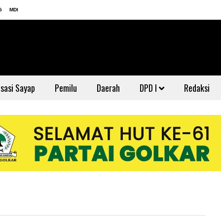
G
MDI
sasi Sayap
Pemilu
Daerah
DPD I
Redaksi