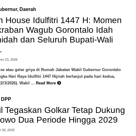
ubernur
,
Daerah
 House Idulfitri 1447 H: Momen
raban Wagub Gorontalo Idah
idah dan Seluruh Bupati-Wali
.
ret 23, 2026
e atau gelar griya di Rumah Jabatan Wakil Gubernur Gorontalo
gka Hari Raya Idulfitri 1447 Hijriah berlanjut pada hari kedua,
/3/2026). Wakil ...
Read More
,
DPP
il Tegaskan Golkar Tetap Dukung
owo Dua Periode Hingga 2029
li 30, 2025