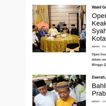
Wakil G
Open
Keak
Syah
Kota
admin
- Ma
Open hous
dalam ran
Minggu (22
Daerah
Bahl
Prab
admin
- Ju