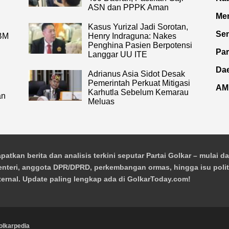
ASN dan PPPK Aman
Men
Kasus Yurizal Jadi Sorotan,
Se
BBM
Henry Indraguna: Nakes
Penghina Pasien Berpotensi
Pa
Langgar UU ITE
Da
Adrianus Asia Sidot Desak
Pemerintah Perkuat Mitigasi
AM
Karhutla Sebelum Kemarau
an
Meluas
patkan berita dan analisis terkini seputar Partai Golkar – mulai da
nteri, anggota DPR/DPRD, perkembangan ormas, hingga isu polit
ternal. Update paling lengkap ada di GolkarToday.com!
olkarpedia