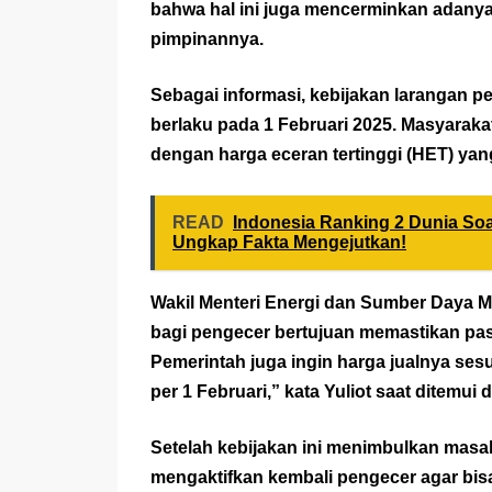
bahwa hal ini juga mencerminkan adanya
pimpinannya.
Sebagai informasi, kebijakan larangan pen
berlaku pada 1 Februari 2025. Masyarak
dengan harga eceran tertinggi (HET) yan
READ
Indonesia Ranking 2 Dunia Soa
Ungkap Fakta Mengejutkan!
Wakil Menteri Energi dan Sumber Daya M
bagi pengecer bertujuan memastikan pas
Pemerintah juga ingin harga jualnya ses
per 1 Februari,” kata Yuliot saat ditemui 
Setelah kebijakan ini menimbulkan masal
mengaktifkan kembali pengecer agar bisa 