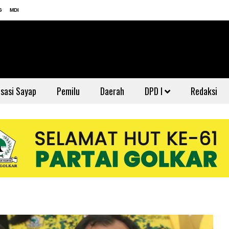
G
MDI
sasi Sayap
Pemilu
Daerah
DPD I
Redaksi