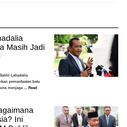
adalia
a Masih Jadi
l
ahlil Lahadalia
kan pemanfaatan batu
guna menjaga ...
Read
Bagaimana
a? Ini