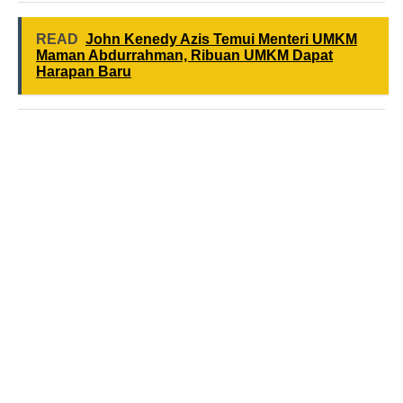
READ
John Kenedy Azis Temui Menteri UMKM
Maman Abdurrahman, Ribuan UMKM Dapat
Harapan Baru