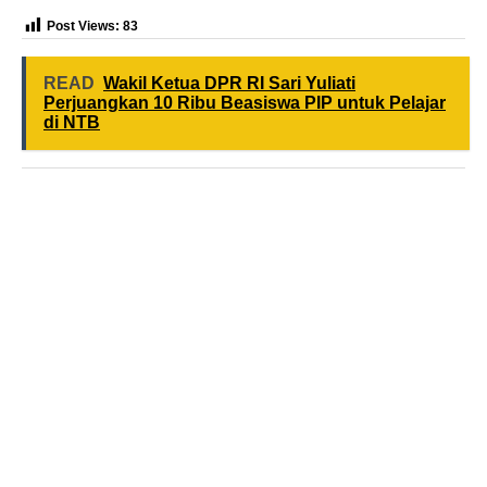
Post Views:
83
READ
Wakil Ketua DPR RI Sari Yuliati
Perjuangkan 10 Ribu Beasiswa PIP untuk Pelajar
di NTB