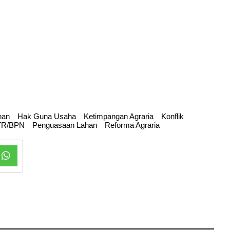
nan
Hak Guna Usaha
Ketimpangan Agraria
Konflik
ATR/BPN
Penguasaan Lahan
Reforma Agraria