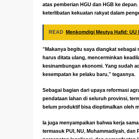
atas pemberian HGU dan HGB ke depan.
keterlibatan kekuatan rakyat dalam penge
READ
Menkomdigi Meutya Hafid: UU P
“Makanya begitu saya diangkat sebagai
harus ditata ulang, mencerminkan keadi
kesinambungan ekonomi. Yang sudah ada 
kesempatan ke pelaku baru,” tegasnya.
Sebagai bagian dari upaya reformasi ag
pendataan lahan di seluruh provinsi, te
belum produktif bisa dioptimalkan oleh 
Ia juga menyampaikan bahwa kerja sama t
termasuk PUI, NU, Muhammadiyah, dan P