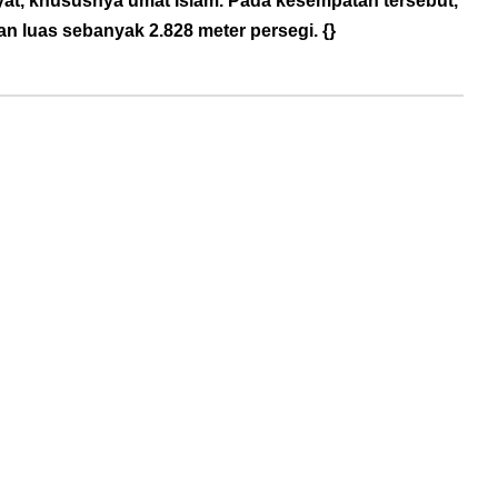
yat, khususnya umat Islam. Pada kesempatan tersebut,
an luas sebanyak 2.828 meter persegi. {}