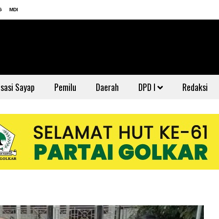
G
MDI
sasi Sayap
Pemilu
Daerah
DPD I
Redaksi