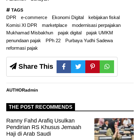
TAGS
DPR
e-commerce
Ekonomi Digital
kebijakan fiskal
Komisi XI DPR
marketplace
modernisasi perpajakan
Mukhamad Misbakhun
pajak digital
pajak UMKM
penundaan pajak
PPh 22
Purbaya Yudhi Sadewa
reformasi pajak
Share This
AUTHOR
admin
THE POST RECOMMENDS
Ranny Fahd Arafiq Usulkan
Pendirian RS Khusus Jemaah
Haji di Arab Saudi