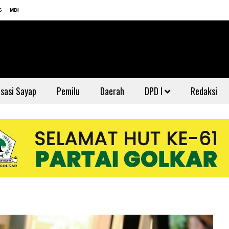
G
MDI
sasi Sayap
Pemilu
Daerah
DPD I
Redaksi