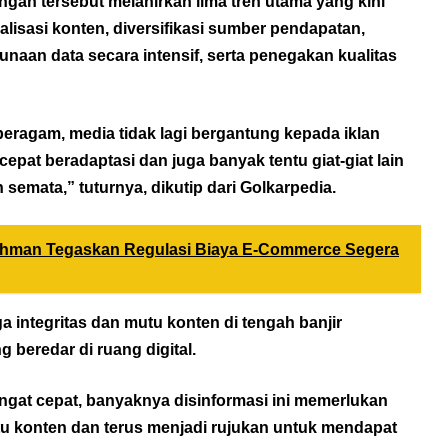
gan tersebut melahirkan lima tren utama yang kini
lisasi konten, diversifikasi sumber pendapatan,
naan data secara intensif, serta penegakan kualitas
beragam, media tidak lagi bergantung kepada iklan
 cepat beradaptasi dan juga banyak tentu giat-giat lain
semata,” tuturnya, dikutip dari
Golkarpedia
.
hman Tegaskan Regulasi Biaya E-Commerce Segera
integritas dan mutu konten di tengah banjir
 beredar di ruang digital.
angat cepat, banyaknya disinformasi ini memerlukan
tu konten dan terus menjadi rujukan untuk mendapat