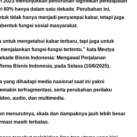
n 2023 menunjukkan penurunan signifikan pendapatan
dari 60% hanya dalam satu dekade. Perubahan ini,
uk tidak hanya menjadi penyampai kabar, tetapi juga
bentuk fungsi sosial masyarakat.
untuk mengetahui kabar terbaru, tapi juga untuk
njalankan fungsi-fungsi tertentu,” kata Meutya
Dekade Bisnis Indonesia: Mengawal Perjalanan
sma Bisnis Indonesia, pada Selasa (10/6/2025).
a yang dihadapi media nasional saat ini yakni
makin terfragmentasi, serta perubahan perilaku
eo, audio, dan multimedia.
mun menurutnya, skala dan dampaknya jauh lebih besar
ormasi masih terbatas.