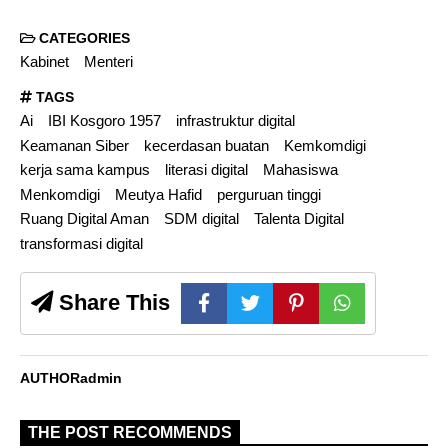
CATEGORIES
Kabinet
Menteri
TAGS
Ai
IBI Kosgoro 1957
infrastruktur digital
Keamanan Siber
kecerdasan buatan
Kemkomdigi
kerja sama kampus
literasi digital
Mahasiswa
Menkomdigi
Meutya Hafid
perguruan tinggi
Ruang Digital Aman
SDM digital
Talenta Digital
transformasi digital
Share This
AUTHOR
admin
THE POST RECOMMENDS