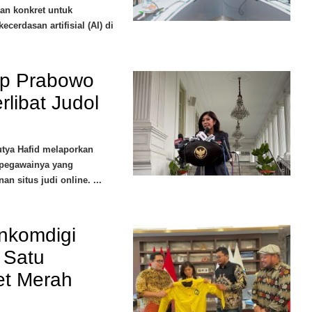
aan konkret untuk
erdasan artifisial (AI) di
ap Prabowo
libat Judol
utya Hafid melaporkan
 pegawainya yang
n situs judi online. ...
nkomdigi
 Satu
net Merah