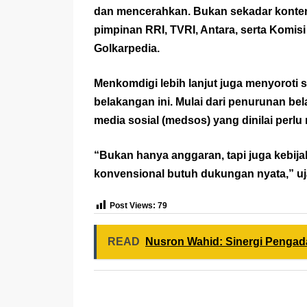
dan mencerahkan. Bukan sekadar konten
pimpinan RRI, TVRI, Antara, serta Komisi 
Golkarpedia
.
Menkomdigi lebih lanjut juga menyoroti 
belakangan ini. Mulai dari penurunan bel
media sosial (medsos) yang dinilai perl
“Bukan hanya anggaran, tapi juga kebijak
konvensional butuh dukungan nyata,” uja
Post Views:
79
READ
Nusron Wahid: Sinergi Penga