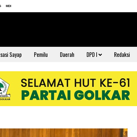
G
MDI
sasi Sayap
Pemilu
Daerah
DPD I
Redaksi