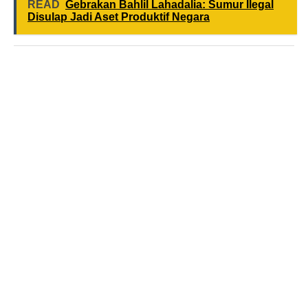
READ
Gebrakan Bahlil Lahadalia: Sumur Ilegal
Disulap Jadi Aset Produktif Negara