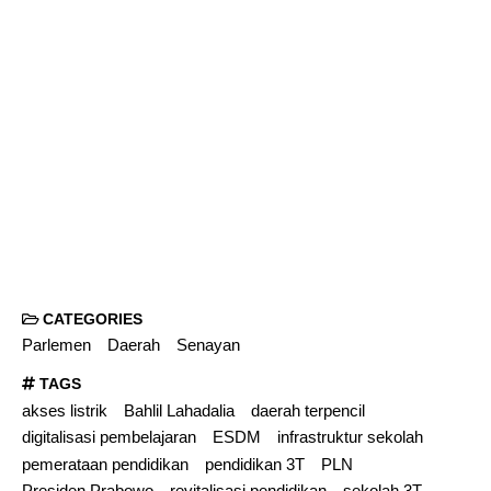
CATEGORIES
Parlemen
Daerah
Senayan
TAGS
akses listrik
Bahlil Lahadalia
daerah terpencil
digitalisasi pembelajaran
ESDM
infrastruktur sekolah
pemerataan pendidikan
pendidikan 3T
PLN
Presiden Prabowo
revitalisasi pendidikan
sekolah 3T