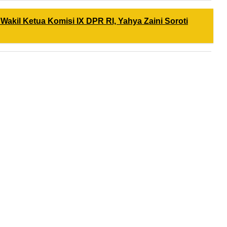
Wakil Ketua Komisi IX DPR RI, Yahya Zaini Soroti