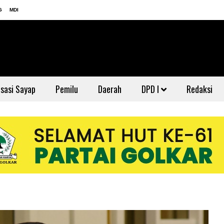
G
MDI
sasi Sayap
Pemilu
Daerah
DPD I
Redaksi