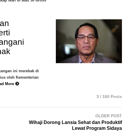
kap ikan di atas 30 Gross
kan
rti
angani
nak
angan ini merebak di
rius oleh Kementerian
ad More
3 / 160 Posts
OLDER POST
Wihaji Dorong Lansia Sehat dan Produktif
Lewat Program Sidaya