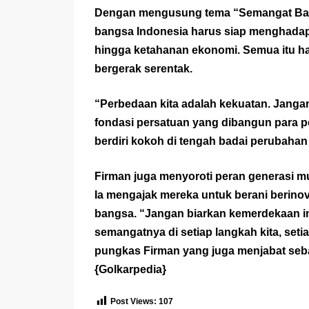
Dengan mengusung tema “Semangat Bar
bangsa Indonesia harus siap menghadapi g
hingga ketahanan ekonomi. Semua itu ha
bergerak serentak.
“Perbedaan kita adalah kekuatan. Janga
fondasi persatuan yang dibangun para 
berdiri kokoh di tengah badai perubahan du
Firman juga menyoroti peran generasi 
Ia mengajak mereka untuk berani berinova
bangsa. “Jangan biarkan kemerdekaan ini
semangatnya di setiap langkah kita, setiap
pungkas Firman yang juga menjabat seb
{
Golkarpedia
}
Post Views:
107