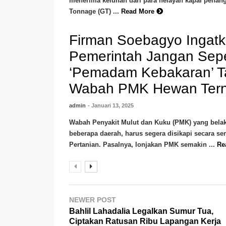
menerima keluhan dari para nelayan kapal penang
Tonnage (GT) ...
Read More
Firman Soebagyo Ingat
Pemerintah Jangan Sepe
‘Pemadam Kebakaran’ T
Wabah PMK Hewan Ter
admin
- Januari 13, 2025
Wabah Penyakit Mulut dan Kuku (PMK) yang belak
beberapa daerah, harus segera disikapi secara se
Pertanian. Pasalnya, lonjakan PMK semakin ...
Re
NEWER POST
Bahlil Lahadalia Legalkan Sumur Tua,
Ciptakan Ratusan Ribu Lapangan Kerja