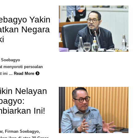
ebagyo Yakin
tkan Negara
i
n Soebagyo
t menyoroti persoalan
ini ...
Read More
ikin Nelayan
bagyo:
iarkan Ini!
kar, Firman Soebagyo,