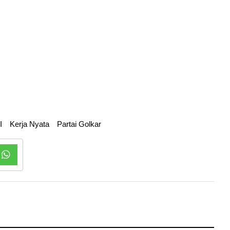
I
Kerja Nyata
Partai Golkar