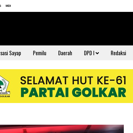
G
MDI
sasi Sayap
Pemilu
Daerah
DPD I
Redaksi