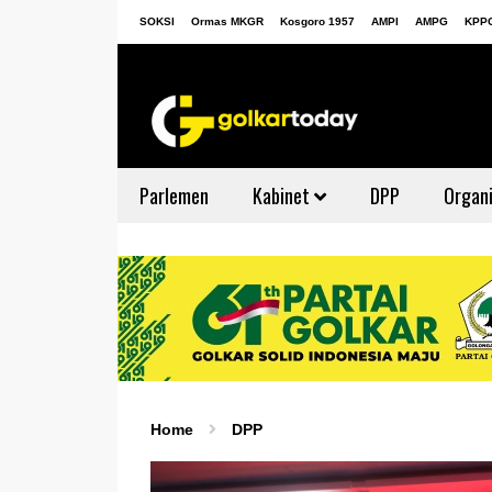
SOKSI
Ormas MKGR
Kosgoro 1957
AMPI
AMPG
KPP
Parlemen
Kabinet
DPP
Organi
Home
DPP