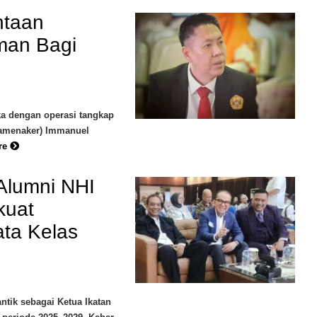
ntaan
man Bagi
ka dengan operasi tangkap
Wamenaker) Immanuel
re
 Alumni NHI
kuat
ata Kelas
ntik sebagai Ketua Ikatan