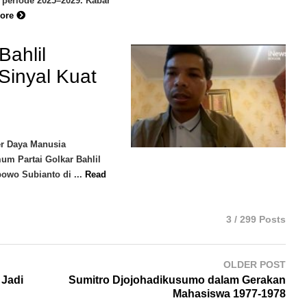
g periode 2025–2029. Kabar
More
Bahlil
 Sinyal Kuat
r Daya Manusia
um Partai Golkar Bahlil
owo Subianto di ...
Read
3 / 299 Posts
OLDER POST
 Jadi
Sumitro Djojohadikusumo dalam Gerakan
Mahasiswa 1977-1978