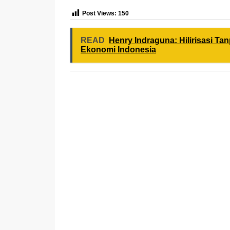
Post Views:
150
READ
Henry Indraguna: Hilirisasi 
Ekonomi Indonesia