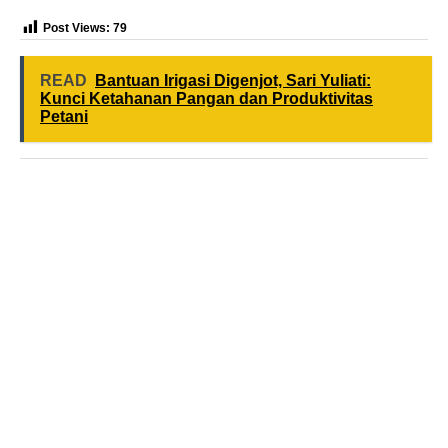
Post Views:
79
READ
Bantuan Irigasi Digenjot, Sari Yuliati:
Kunci Ketahanan Pangan dan Produktivitas
Petani