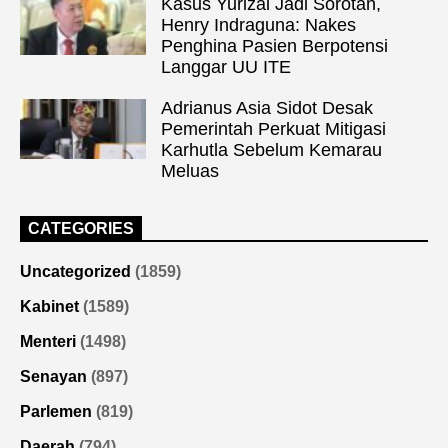
Kasus Yurizal Jadi Sorotan,
Henry Indraguna: Nakes
Penghina Pasien Berpotensi
Langgar UU ITE
Adrianus Asia Sidot Desak
Pemerintah Perkuat Mitigasi
Karhutla Sebelum Kemarau
Meluas
CATEGORIES
Uncategorized
(1859)
Kabinet
(1589)
Menteri
(1498)
Senayan
(897)
Parlemen
(819)
Daerah
(794)