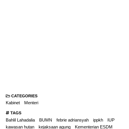
CATEGORIES
Kabinet
Menteri
TAGS
Bahlil Lahadalia
BUMN
febrie adriansyah
ippkh
IUP
kawasan hutan
kejaksaan agung
Kementerian ESDM