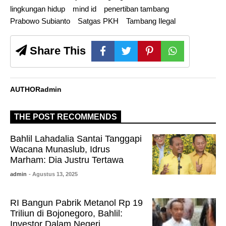
lingkungan hidup
mind id
penertiban tambang
Prabowo Subianto
Satgas PKH
Tambang Ilegal
Share This
AUTHOR
admin
THE POST RECOMMENDS
Bahlil Lahadalia Santai Tanggapi
Wacana Munaslub, Idrus
Marham: Dia Justru Tertawa
admin
- Agustus 13, 2025
RI Bangun Pabrik Metanol Rp 19
Triliun di Bojonegoro, Bahlil:
Investor Dalam Negeri