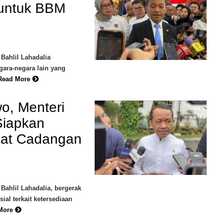
 untuk BBM
Bahlil Lahadalia
ara-negara lain yang
Read More
o, Menteri
Siapkan
uat Cadangan
Bahlil Lahadalia, bergerak
ial terkait ketersediaan
More