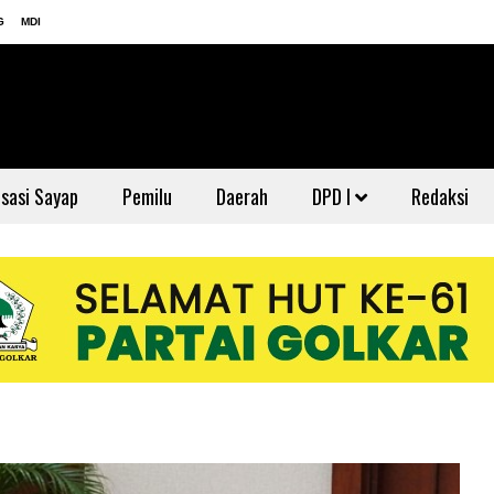
G
MDI
sasi Sayap
Pemilu
Daerah
DPD I
Redaksi