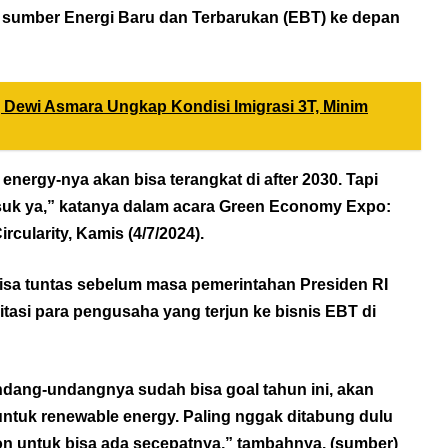
ari sumber Energi Baru dan Terbarukan (EBT) ke depan
, Dewi Asmara Ungkap Kondisi Imigrasi 3T, Minim
energy-nya akan bisa terangkat di after 2030. Tapi
suk ya,” katanya dalam acara Green Economy Expo:
cularity, Kamis (4/7/2024).
isa tuntas sebelum masa pemerintahan Presiden RI
itasi para pengusaha yang terjun ke bisnis EBT di
dang-undangnya sudah bisa goal tahun ini, akan
 untuk renewable energy. Paling nggak ditabung dulu
on untuk bisa ada secepatnya,” tambahnya. (
sumber)