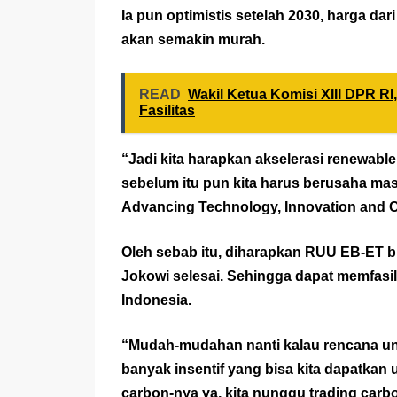
Ia pun optimistis setelah 2030, harga d
akan semakin murah.
READ
Wakil Ketua Komisi XIII DPR RI
Fasilitas
“Jadi kita harapkan akselerasi renewable 
sebelum itu pun kita harus berusaha ma
Advancing Technology, Innovation and Cir
Oleh sebab itu, diharapkan RUU EB-ET b
Jokowi selesai. Sehingga dapat memfasil
Indonesia.
“Mudah-mudahan nanti kalau rencana un
banyak insentif yang bisa kita dapatkan
carbon-nya ya, kita nunggu trading carb