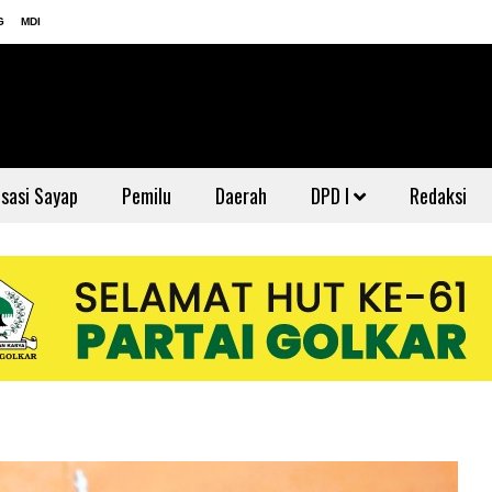
G
MDI
sasi Sayap
Pemilu
Daerah
DPD I
Redaksi