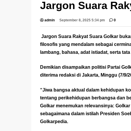
Jargon Suara Rak
admin
September 8, 2025 5:34 pm
0
Jargon Suara Rakyat Suara Golkar buka
filosofis yang mendalam sebagai cermina
lambang, bahasa, adat istiadat, serta tat
Demikian disampaikan politisi Partai Go
diterima redaksi di Jakarta, Minggu (7/9/2
“Jiwa bangsa aktual dalam kehidupan ko
tentang perikehidupan berbangsa dan be
Golkar menemukan relevansinya: Golka
sebagaimana dalam istilah Presiden Soek
Golkarpedia
.