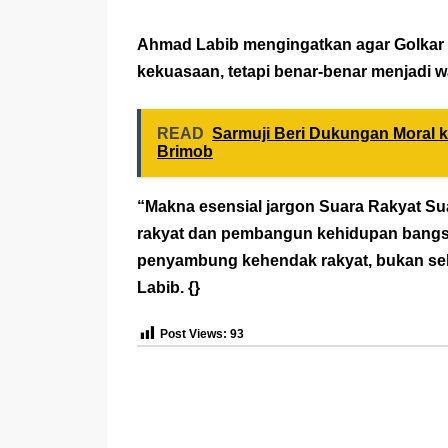
Ahmad Labib mengingatkan agar Golkar ti
kekuasaan, tetapi benar-benar menjadi w
READ
Sarmuji Beri Dukungan Moral k
Brimob
“Makna esensial jargon Suara Rakyat Su
rakyat dan pembangun kehidupan bangsa.
penyambung kehendak rakyat, bukan sek
Labib. {}
Post Views:
93