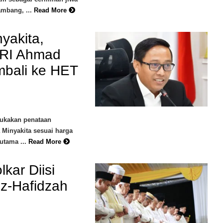
ambang, ...
Read More
nyakita,
 RI Ahmad
mbali ke HET
ukakan penataan
 Minyakita sesuai harga
utama ...
Read More
kar Diisi
dz-Hafidzah