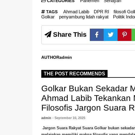
Parlemen
Senayan
CATEGORIES
Ahmad Labib
DPR RI
filosofi Go
TAGS
Golkar
penyambung lidah rakyat
Politik Ind
Share This
AUTHOR
admin
THE POST RECOMMENDS
Golkar Bukan Sekadar Me
Ahmad Labib Tekankan
Filosofis Jargon Suara 
admin
- September 10, 2025
Jargon Suara Rakyat Suara Golkar bukan sekadar
melainkan memiliki makna filosofis yang mendal