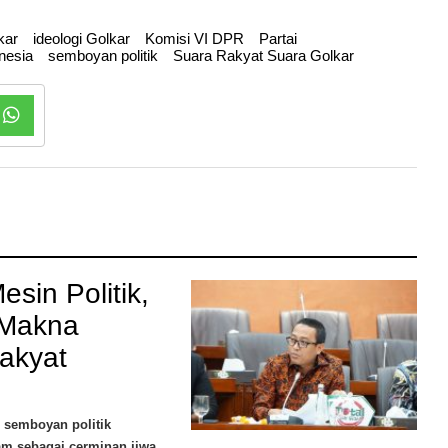
lkar
ideologi Golkar
Komisi VI DPR
Partai
onesia
semboyan politik
Suara Rakyat Suara Golkar
sin Politik,
 Makna
Rakyat
 semboyan politik
am sebagai cerminan jiwa